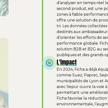
d’analyser en temps réel l
second produit, est une 
zones à faible performance
offre une solution de pro
tri. Les données collectées
destinés aux ambassadeurs
d’orienter les efforts de sen
performance globale. Fich
solution B2B et B2G au serv
publiques et des grands o
L'impact
En 2024, Ficha a déjà équ
comme Suez, Paprec, Sepur
municipalités de Lyon et A
avec Sepur ouvre la voie 
permettant une améliorati
Ficha favorise la réduction
environnementale, l’augme