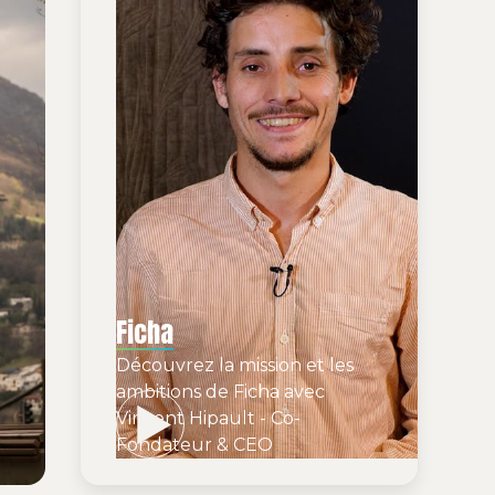
Ficha
Découvrez la mission et les
ambitions de Ficha avec
Vincent Hipault - Co-
Fondateur & CEO